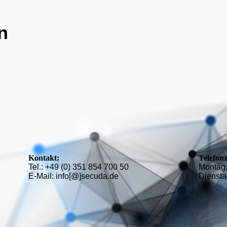
n
Kontakt:
Telefonz
Tel.: +49 (0) 351 854 700 50
Montag,
E-Mail: info[@]secuda.de
Diensta